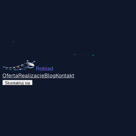
Roblad
Oferta
Realizacje
Blog
Kontakt
Skontaktuj się
Zacznijmy od krótkiej
wiadomości
Napisz w kilku zdaniach, czego potrzebujesz –